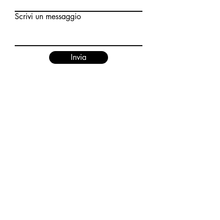
Scrivi un messaggio
Invia
Italia
®
MICROMACH
Contatti
Sede operativa:
Via Isaac Newton, 9
20016 Pero (MI)
Customer Service:
Tel.
+39 800 826 557
info@micromach.it