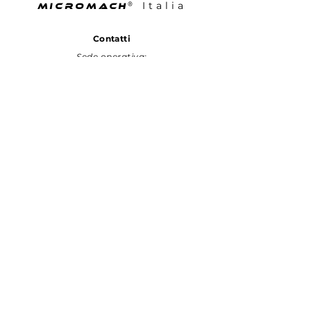
Italia
®
MICROMACH
Contatti
Sede operativa:
Via Isaac Newton, 9
20016 Pero (MI)
Customer Service:
Tel.
+39 800 826 557
info@micromach.it
P.IVA
11173950962
MICROMACH® e' un marchio distribuito in
esclusiva per l'Italia da FILANTE Motors srl.
MICROMACH® e' un marchio registrato.
Copyright © 2022 - All right riserved.