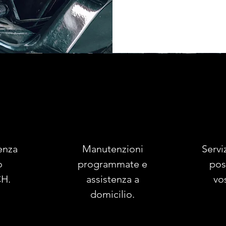
enza
Manutenzioni
Servi
o
programmate e
pos
H.
assistenza a
vo
domicilio.