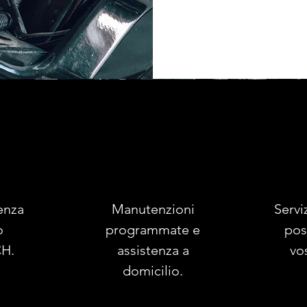
enza
Manutenzioni
Servi
o
programmate e
pos
H.
assistenza a
vo
domicilio.