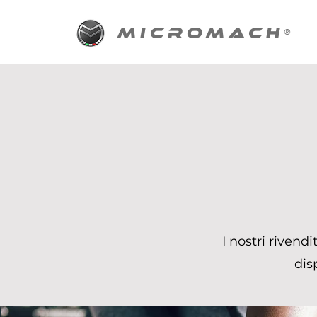
MICROMACH
®
I nostri rivend
dis