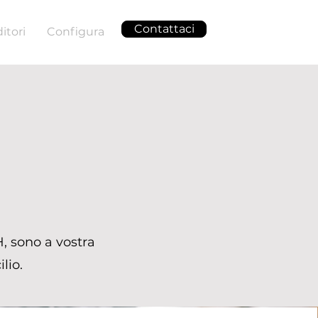
Contattaci
itori
Configura
H, sono a vostra
lio.