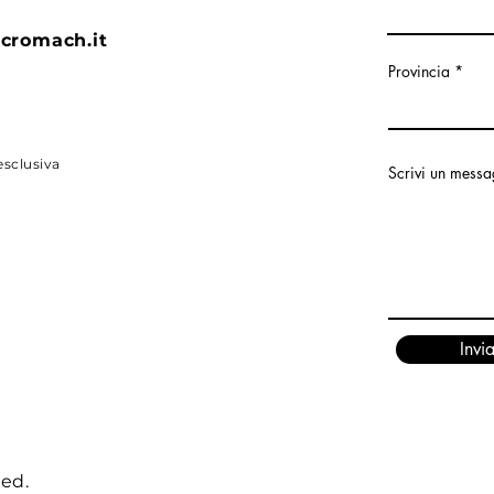
cromach.it
Provincia
sclusiva
Scrivi un mess
Invi
ved.